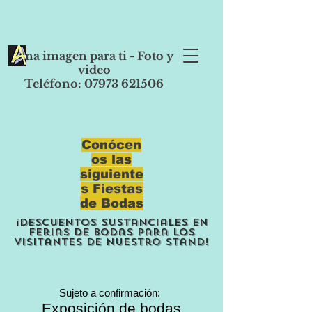
Una imagen para ti - Foto y
video
Teléfono: 07973 621506
Conócen
os las
siguiente
s Fiestas
de Bodas
¡Descuentos sustanciales en
ferias de bodas para los
visitantes de nuestro stand!
Sujeto a confirmación:
Exposición de bodas