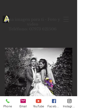
Una imagen para ti - Foto y
video
Teléfono: 07973 621506
Phone
Email
YouTube
Facebook
Instagram