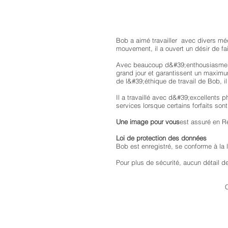
Bob a aimé travailler avec divers m
mouvement, il a ouvert un désir de fa
Avec beaucoup d&#39;enthousiasme et 
grand jour et garantissent un maximum
de l&#39;éthique de travail de Bob, il
Il a travaillé avec d&#39;excellents 
services lorsque certains forfaits so
Une image pour vous
est assuré en Re
Loi de protection des données
Bob est enregistré, se conforme à la 
Pour plus de sécurité, aucun détail 
C