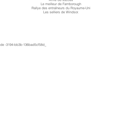
Le meilleur de Farnborough
Rallye des entraîneurs du Royaume-Uni
Les selliers de Windsor.
e -3194-bb3b-136bad5cf58d_