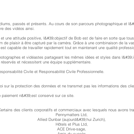
édiums, passés et présents. Au cours de son parcours photographique et l&
ire des vidéos ainsi.
une attitude positive, l&#39;objectif de Bob est de faire en sorte que tous
 de plaisir à être capturé par la caméra. Grâce à une combinaison de la vast
 est capable de travailler rapidement tout en maintenant une qualité professio
photographes et vidéastes partageant les mêmes idées et styles dans l&#39;ind
nt réservés et nécessitent une équipe supplémentaire.
sponsabilité Civile et Responsabilité Civile Professionnelle.
loi sur la protection des données et ne transmet pas les informations des clie
de paiement n&#39;est conservé sur ce site.
ertains des clients corporatifs et commerciaux avec lesquels nous avons trav
Pennymatters Ltd,
Allied Dunbar (aujourd&#39;hui Zurich),
Hôtels et Plus Ltd,
ACE Drive-sage,
Amis du succès