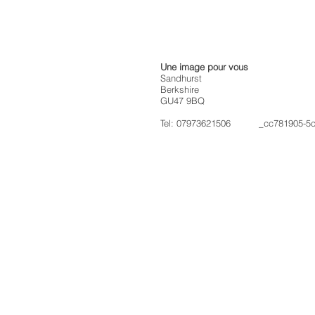
Une image pour vous
Sandhurst
Berkshire
GU47 9BQ
Tel: 07973621506 _cc781905-5cd