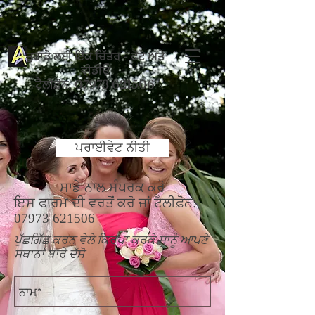
ਤੁਹਾਡੇ ਲਈ ਇੱਕ ਚਿੱਤਰ - ਫੋਟੋ ਅਤੇ
ਵੀਡੀਓ
ਟੈਲੀਫ਼ੋਨ: 07973 621506
ਪਰਾਈਵੇਟ ਨੀਤੀ
ਸਾਡੇ ਨਾਲ ਸੰਪਰਕ ਕਰੋ
ਇਸ ਫਾਰਮ ਦੀ ਵਰਤੋਂ ਕਰੋ ਜਾਂ ਟੈਲੀਫ਼ੋਨ:
07973 621506
ਪੁੱਛਗਿੱਛ ਕਰਨ ਵੇਲੇ ਕਿਰਪਾ ਕਰਕੇ ਸਾਨੂੰ ਆਪਣੇ
ਸਥਾਨਾਂ ਬਾਰੇ ਦੱਸੋ