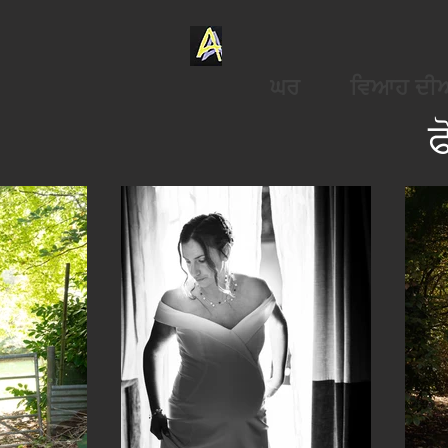
ਘਰ
ਵਿਆਹ ਦੀਆਂ
ਫ