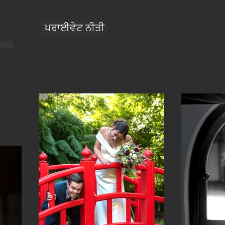
ਪਰਾਈਵੇਟ ਨੀਤੀ
eas