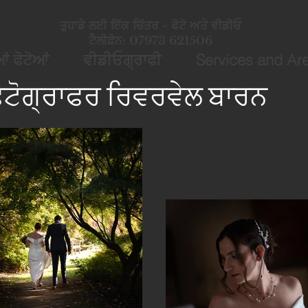
ਤੁਹਾਡੇ ਲਈ ਇੱਕ ਚਿੱਤਰ - ਫੋਟੋ ਅਤੇ ਵੀਡੀਓ
ਟੈਲੀਫ਼ੋਨ: 07973 621506
 ਫੋਟੋਆਂ
ਵੀਡੀਓਗ੍ਰਾਫੀ
Services and Ar
ੋਟੋਗ੍ਰਾਫਰ ਰਿਵਰਵੇਲ ਬਾਰਨ