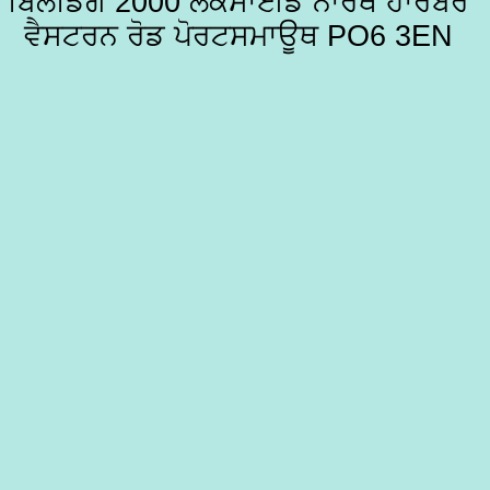
ਬਿਲਡਿੰਗ 2000 ਲੇਕਸਾਈਡ ਨਾਰਥ ਹਾਰਬਰ
ਵੈਸਟਰਨ ਰੋਡ ਪੋਰਟਸਮਾਊਥ PO6 3EN