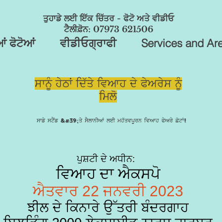
ਤੁਹਾਡੇ ਲਈ ਇੱਕ ਚਿੱਤਰ - ਫੋਟੋ ਅਤੇ ਵੀਡੀਓ
ਟੈਲੀਫ਼ੋਨ: 07973 621506
 ਫੋਟੋਆਂ
ਵੀਡੀਓਗ੍ਰਾਫੀ
Services and Ar
ਸਾਨੂੰ ਹੇਠਾਂ ਦਿੱਤੇ ਵਿਆਹ ਦੇ ਫੇਅਰੇਸ ਨੂੰ
ਮਿਲੋ
ਸਾਡੇ ਸਟੈਂਡ &#39;ਤੇ ਸੈਲਾਨੀਆਂ ਲਈ ਮਹੱਤਵਪੂਰਨ ਵਿਆਹ ਫੇਅਰੇ ਛੋਟਾਂ!
ਪੁਸ਼ਟੀ ਦੇ ਅਧੀਨ:
ਵਿਆਹ ਦਾ ਐਕਸਪੋ
ਐਤਵਾਰ 22 ਜਨਵਰੀ 2023
ਝੀਲ ਦੇ ਕਿਨਾਰੇ ਉੱਤਰੀ ਬੰਦਰਗਾਹ