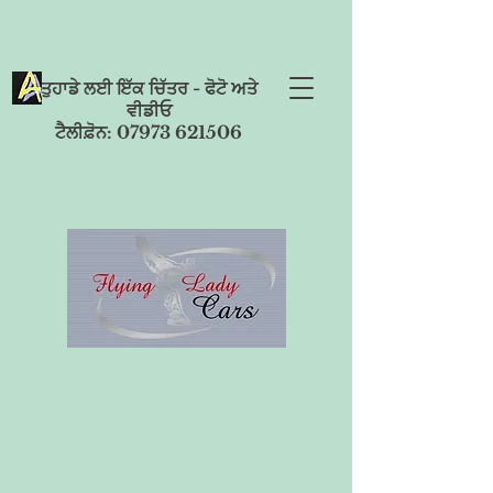
ਤੁਹਾਡੇ ਲਈ ਇੱਕ ਚਿੱਤਰ - ਫੋਟੋ ਅਤੇ
ਵੀਡੀਓ
ਟੈਲੀਫ਼ੋਨ: 07973 621506