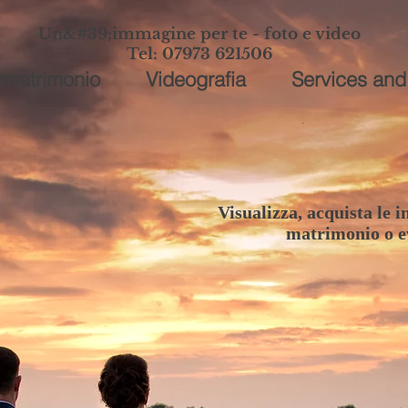
Un&#39;immagine per te - foto e video
Tel: 07973 621506
i matrimonio
Videografia
Services and
Visualizza, acquista le i
matrimonio o ev