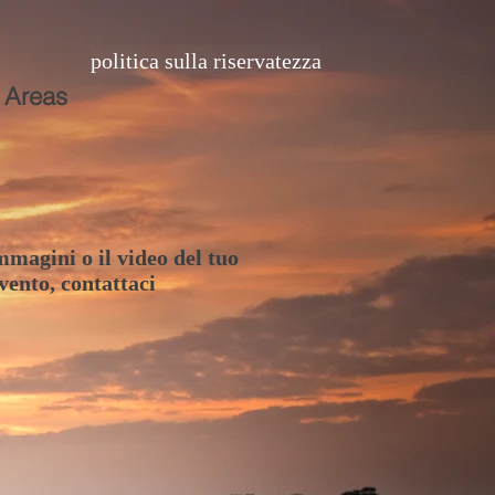
politica sulla riservatezza
 Areas
mmagini o il video del tuo
ento, contattaci