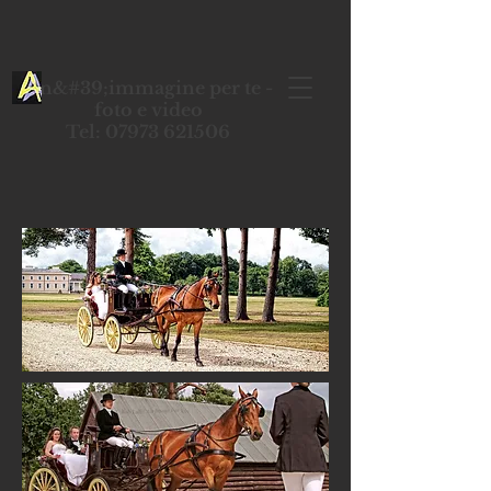
Un&#39;immagine per te -
foto e video
Tel: 07973 621506