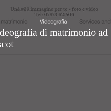
Un&#39;immagine per te - foto e video
Tel: 07973 621506
i matrimonio
Videografia
Services and
deografia di matrimonio ad
cot