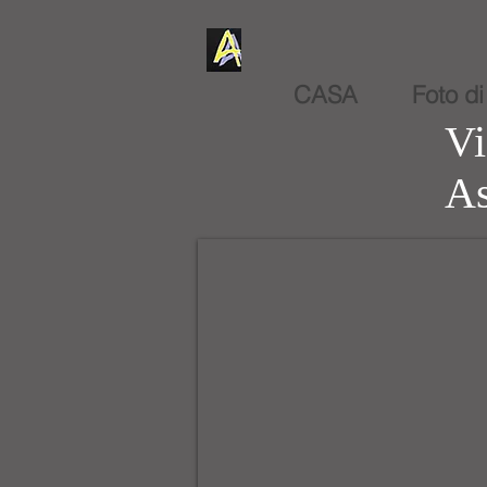
CASA
Foto d
Vi
As