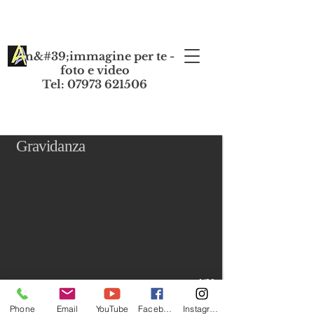
Un&#39;immagine per te -
foto e video
Tel: 07973 621506
Gravidanza
1/20
Phone
Email
YouTube
Facebook
Instagram